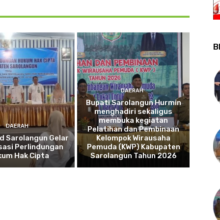
B
DAERAH
Bupati Sarolangun Hurmin
menghadiri sekaligus
membuka kegiatan
DAERAH
Pelatihan dan Pembinaan
d Sarolangun Gelar
Kelompok Wirausaha
isasi Perlindungan
Pemuda (KWP) Kabupaten
kum Hak Cipta
Sarolangun Tahun 2026