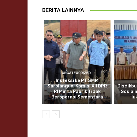
BERITA LAINNYA
UNCATEGORIZED
Insfeksi ke PT SMM
Sarolangun, Komisi XII DPR
Disdikbu
RI Minta Pabrik Tidak
Sosial
Beroperasi Sementara
Hu