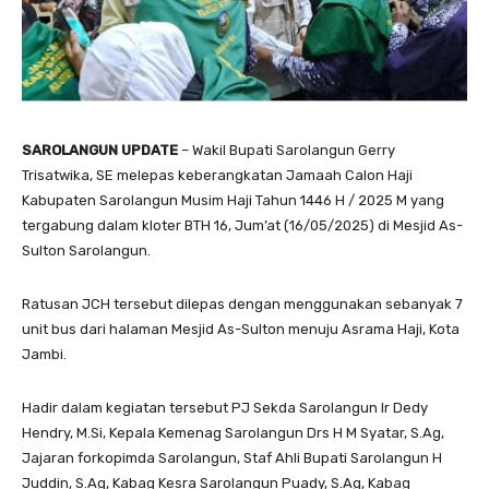
SAROLANGUN UPDATE
– Wakil Bupati Sarolangun Gerry
Trisatwika, SE melepas keberangkatan Jamaah Calon Haji
Kabupaten Sarolangun Musim Haji Tahun 1446 H / 2025 M yang
tergabung dalam kloter BTH 16, Jum’at (16/05/2025) di Mesjid As-
Sulton Sarolangun.
Ratusan JCH tersebut dilepas dengan menggunakan sebanyak 7
unit bus dari halaman Mesjid As-Sulton menuju Asrama Haji, Kota
Jambi.
Hadir dalam kegiatan tersebut PJ Sekda Sarolangun Ir Dedy
Hendry, M.Si, Kepala Kemenag Sarolangun Drs H M Syatar, S.Ag,
Jajaran forkopimda Sarolangun, Staf Ahli Bupati Sarolangun H
Juddin, S.Ag, Kabag Kesra Sarolangun Puady, S.Ag, Kabag