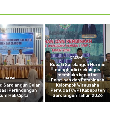
DAERAH
Bupati Sarolangun Hurmin
menghadiri sekaligus
membuka kegiatan
DAERAH
Pelatihan dan Pembinaan
d Sarolangun Gelar
Kelompok Wirausaha
isasi Perlindungan
Pemuda (KWP) Kabupaten
kum Hak Cipta
Sarolangun Tahun 2026