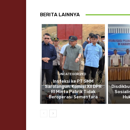
BERITA LAINNYA
UNCATEGORIZED
Insfeksi ke PT SMM
Sarolangun, Komisi XII DPR
Disdikbu
RI Minta Pabrik Tidak
Sosial
Beroperasi Sementara
Hu