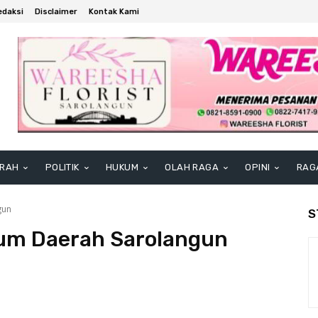
edaksi
Disclaimer
Kontak Kami
RAH
POLITIK
HUKUM
OLAH RAGA
OPINI
RAG
gun
S
um Daerah Sarolangun