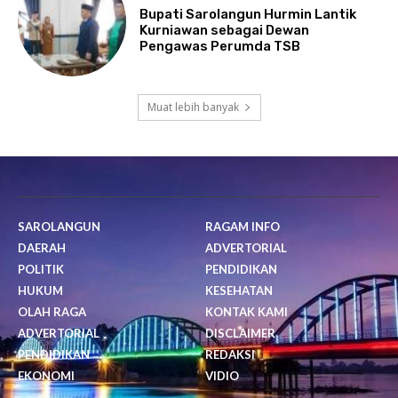
Bupati Sarolangun Hurmin Lantik
Kurniawan sebagai Dewan
Pengawas Perumda TSB
Muat lebih banyak
SAROLANGUN
RAGAM INFO
DAERAH
ADVERTORIAL
POLITIK
PENDIDIKAN
HUKUM
KESEHATAN
OLAH RAGA
KONTAK KAMI
ADVERTORIAL
DISCLAIMER
PENDIDIKAN
REDAKSI
EKONOMI
VIDIO