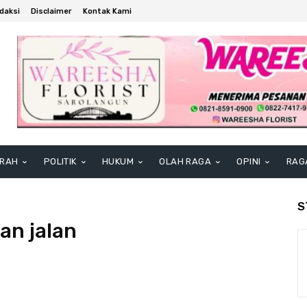
daksi
Disclaimer
Kontak Kami
RAH
POLITIK
HUKUM
OLAH RAGA
OPINI
RAG
S
n jalan