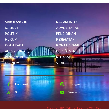
SAROLANGUN
RAGAM INFO
DAERAH
ADVERTORIAL
POLITIK
PENDIDIKAN
HUKUM
KESEHATAN
OLAH RAGA
KONTAK KAMI
ADVERTORIAL
DISCLAIMER
PENDIDIKAN
REDAKSI
EKONOMI
VIDIO
Facebook
Instagram
X
Youtube
Copyright © 2024 Developed by: WSC Group