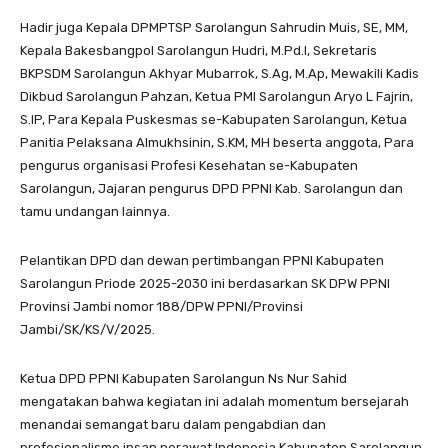
Hadir juga Kepala DPMPTSP Sarolangun Sahrudin Muis, SE, MM,
Kepala Bakesbangpol Sarolangun Hudri, M.Pd.I, Sekretaris
BKPSDM Sarolangun Akhyar Mubarrok, S.Ag, M.Ap, Mewakili Kadis
Dikbud Sarolangun Pahzan, Ketua PMI Sarolangun Aryo L Fajrin,
S.IP, Para Kepala Puskesmas se-Kabupaten Sarolangun, Ketua
Panitia Pelaksana Almukhsinin, S.KM, MH beserta anggota, Para
pengurus organisasi Profesi Kesehatan se-Kabupaten
Sarolangun, Jajaran pengurus DPD PPNI Kab. Sarolangun dan
tamu undangan lainnya.
Pelantikan DPD dan dewan pertimbangan PPNI Kabupaten
Sarolangun Priode 2025-2030 ini berdasarkan SK DPW PPNI
Provinsi Jambi nomor 188/DPW PPNI/Provinsi
Jambi/SK/KS/V/2025.
Ketua DPD PPNI Kabupaten Sarolangun Ns Nur Sahid
mengatakan bahwa kegiatan ini adalah momentum bersejarah
menandai semangat baru dalam pengabdian dan
profesionalisme insan perawat Indonesia Kabupaten Sarolangun.