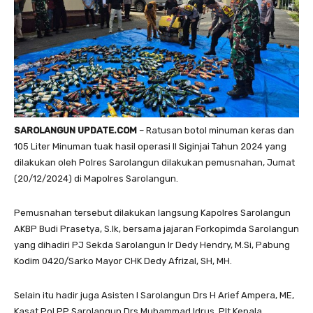
SAROLANGUN UPDATE.COM
– Ratusan botol minuman keras dan
105 Liter Minuman tuak hasil operasi II Siginjai Tahun 2024 yang
dilakukan oleh Polres Sarolangun dilakukan pemusnahan, Jumat
(20/12/2024) di Mapolres Sarolangun.
Pemusnahan tersebut dilakukan langsung Kapolres Sarolangun
AKBP Budi Prasetya, S.Ik, bersama jajaran Forkopimda Sarolangun
yang dihadiri PJ Sekda Sarolangun Ir Dedy Hendry, M.Si, Pabung
Kodim 0420/Sarko Mayor CHK Dedy Afrizal, SH, MH.
Selain itu hadir juga Asisten I Sarolangun Drs H Arief Ampera, ME,
Kasat Pol PP Sarolangun Drs Muhammad Idrus, Plt Kepala