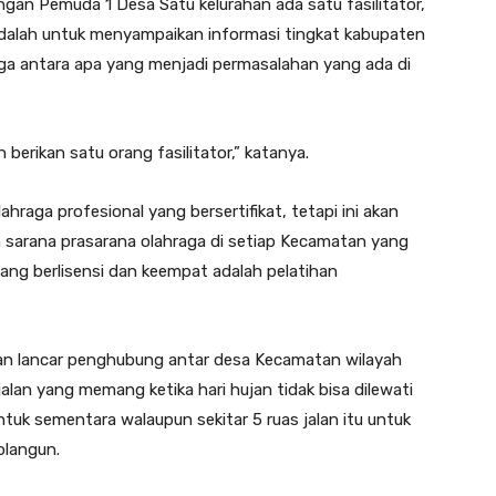
an Pemuda 1 Desa Satu kelurahan ada satu fasilitator,
ti adalah untuk menyampaikan informasi tingkat kabupaten
ga antara apa yang menjadi permasalahan yang ada di
n berikan satu orang fasilitator,” katanya.
hraga profesional yang bersertifikat, tetapi ini akan
an sarana prasarana olahraga di setiap Kecamatan yang
ang berlisensi dan keempat adalah pelatihan
lan lancar penghubung antar desa Kecamatan wilayah
an yang memang ketika hari hujan tidak bisa dilewati
ntuk sementara walaupun sekitar 5 ruas jalan itu untuk
olangun.