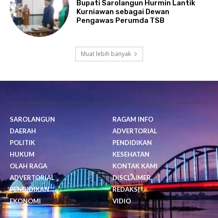
Bupati Sarolangun Hurmin Lantik
Kurniawan sebagai Dewan
Pengawas Perumda TSB
Muat lebih banyak
SAROLANGUN
RAGAM INFO
DAERAH
ADVERTORIAL
POLITIK
PENDIDIKAN
HUKUM
KESEHATAN
OLAH RAGA
KONTAK KAMI
ADVERTORIAL
DISCLAIMER
PENDIDIKAN
REDAKSI
EKONOMI
VIDIO