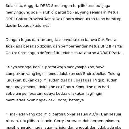
Selain itu, Anggota DPRD Sarolangun terpilih tersebut juga
menyinggung soal kisruh di partai Golkar, yang selama ini Ketua
DPD I Golkar Provinsi Jambi Cek Endra disebutkan telah bersikap
dzolim kepada kadernya.
Dengan tegas dan lantang, ia menyebutkan bahwa Cek Endra
tidak ada bersikap dzolim, dan pemberhentian Ketua DPD II Partai
Golkar Sarolangun defenitif itu telah sesuai aturan AD/ART Partai.
” Saya sebagai koalisi partai wajib menyampaikan, saya
sampaikan yang ingin memusdalubkan cek Endra, beliau. Tolong
luruskan, bukan dzolim. sudah dua kali, saat usai Pilgub, sudah
ada upaya memusdalubkan cek Endra. Kemudian dua hari
sebelum pemecatan, upaya kedua dilakukan lagi ingin
memusdalubkan bapak cek Endra,” katanya.
” Tidak ada yang dzolim di partai Golkar sesuai AD/RT Dan sesuai
aturan, kita pilihan Hurmin-Gerry karena sudah berpengalaman,
masih energik, muda, agamis, jujur dan unggul, dan tidak ada eks