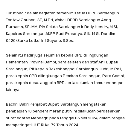
Turut hadir dalam kegiatan tersebut, Ketua DPRD Sarolangun
Tontawi Jauhari, SE, M.Pd, Waka I DPRD Sarolangun Aang
Purnama, SE, MM, Plh Sekda Sarolangun Ir Dedy Hendry, M.Si,
Kapolres Sarolangun AKBP Budi Prasetya, S.IK, M.Si, Dandim
0420/Sarko Letkol Inf Suyono, S.Sos.
Selain itu hadir juga sejumlah kepala OPD di lingkungan
Pemerintah Provinsi Jambi, para asisten dan staf Ahli Bupati
Sarolangun, Plt Kepala Bakesbangpol Sarolangun Hudri, M.Pd.I,
para kepala OPD dilingkungan Pemkab Sarolangun, Para Camat,
para kepala desa, anggota BPD serta sejumlah tamu undangan
lainnya.
Bachril Bakri Penjabat Bupati Sarolangun mengatakan
pembagian 10 bendera merah putih ini dilakukan berdasarkan
surat edaran Mendagri pada tanggal 05 Mei 2024, dalam rangka
memperingati HUT RI Ke-79 Tahun 2024.