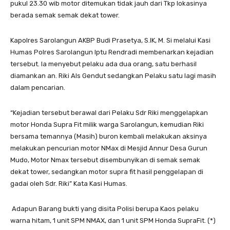
pukul 23.30 wib motor ditemukan tidak jauh dari Tkp lokasinya
berada semak semak dekat tower.
Kapolres Sarolangun AKBP Budi Prasetya, S.IK, M. Si melalui Kasi
Humas Polres Sarolangun Iptu Rendradi membenarkan kejadian
tersebut. Ia menyebut pelaku ada dua orang, satu berhasil
diamankan an. Riki Als Gendut sedangkan Pelaku satu lagi masih
dalam pencarian.
“Kejadian tersebut berawal dari Pelaku Sdr Riki menggelapkan
motor Honda Supra Fit milik warga Sarolangun, kemudian Riki
bersama temannya (Masih) buron kembali melakukan aksinya
melakukan pencurian motor NMax di Mesjid Annur Desa Gurun
Mudo, Motor Nmax tersebut disembunyikan di semak semak
dekat tower, sedangkan motor supra fit hasil penggelapan di
gadai oleh Sdr. Riki” Kata Kasi Humas.
Adapun Barang bukti yang disita Polisi berupa Kaos pelaku
warna hitam, 1 unit SPM NMAX, dan 1 unit SPM Honda SupraFit. (*)