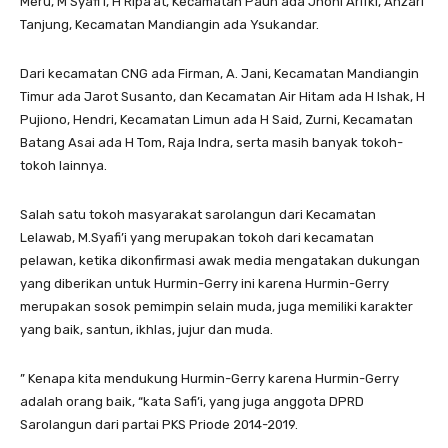
Meru, M Syafi’i, H Ripa’at, Kecamatan Pauh ada Jhoni Arifki, Ahzari
Tanjung, Kecamatan Mandiangin ada Ysukandar.
Dari kecamatan CNG ada Firman, A. Jani, Kecamatan Mandiangin
Timur ada Jarot Susanto, dan Kecamatan Air Hitam ada H Ishak, H
Pujiono, Hendri, Kecamatan Limun ada H Said, Zurni, Kecamatan
Batang Asai ada H Tom, Raja Indra, serta masih banyak tokoh-
tokoh lainnya.
Salah satu tokoh masyarakat sarolangun dari Kecamatan
Lelawab, M.Syafi’i yang merupakan tokoh dari kecamatan
pelawan, ketika dikonfirmasi awak media mengatakan dukungan
yang diberikan untuk Hurmin-Gerry ini karena Hurmin-Gerry
merupakan sosok pemimpin selain muda, juga memiliki karakter
yang baik, santun, ikhlas, jujur dan muda.
” Kenapa kita mendukung Hurmin-Gerry karena Hurmin-Gerry
adalah orang baik, “kata Safi’i, yang juga anggota DPRD
Sarolangun dari partai PKS Priode 2014-2019.