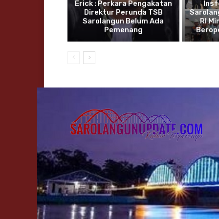
Erick : Perkara Pengakatan
Insf
Direktur Perunda TSB
Sarolan
Sarolangun Belum Ada
RI Mi
Pemenang
Berop