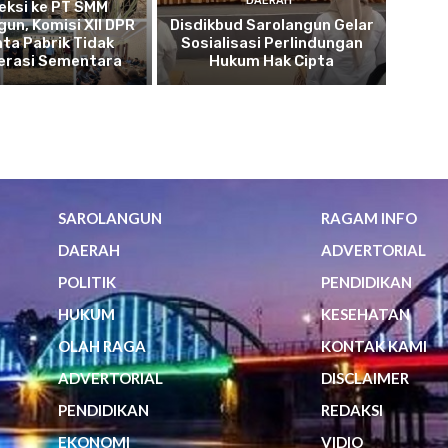
DAERAH
eksi ke PT SMM
gun, Komisi XII DPR
Disdikbud Sarolangun Gelar
nta Pabrik Tidak
Sosialisasi Perlindungan
erasi Sementara
Hukum Hak Cipta
SAROLANGUN
RAGAM INFO
DAERAH
ADVERTORIAL
POLITIK
PENDIDIKAN
HUKUM
KESEHATAN
OLAH RAGA
KONTAK KAMI
ADVERTORIAL
DISCLAIMER
PENDIDIKAN
REDAKSI
EKONOMI
VIDIO