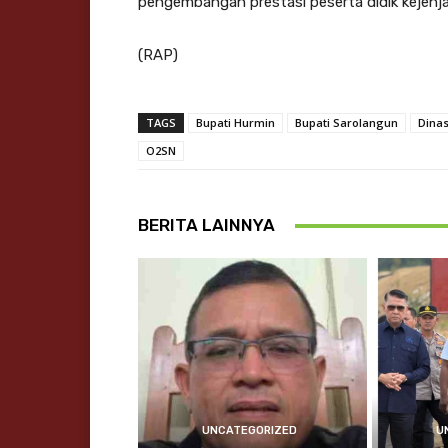
pengembangan prestasi peserta didik kejenj
(RAP)
TAGS
Bupati Hurmin
Bupati Sarolangun
Dina
O2SN
BERITA LAINNYA
UNCATEGORIZED
U