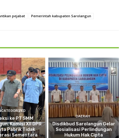
antikan pejabat
Pemerintah kabupaten Sarolangun
NCATEGORIZED
DAERAH
eksi ke PT SMM
gun, Komisi XII DPR
Disdikbud Sarolangun Gelar
nta Pabrik Tidak
Sosialisasi Perlindungan
erasi Sementara
Hukum Hak Cipta