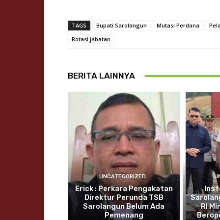
TAGS
Bupati Sarolangun
Mutasi Perdana
Pel
Rotasi jabatan
BERITA LAINNYA
UNCATEGORIZED
U
Erick : Perkara Pengakatan
Insf
Direktur Perunda TSB
Sarolan
Sarolangun Belum Ada
RI Mi
Pemenang
Berop