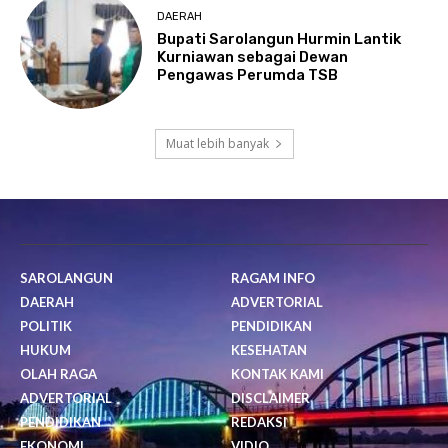
DAERAH
Bupati Sarolangun Hurmin Lantik
Kurniawan sebagai Dewan
Pengawas Perumda TSB
Muat lebih banyak
SAROLANGUN
RAGAM INFO
DAERAH
ADVERTORIAL
POLITIK
PENDIDIKAN
HUKUM
KESEHATAN
OLAH RAGA
KONTAK KAMI
ADVERTORIAL
DISCLAIMER
PENDIDIKAN
REDAKSI
EKONOMI
VIDIO