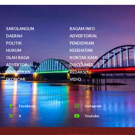
SAROLANGUN
RAGAM INFO
DAERAH
ADVERTORIAL
POLITIK
PENDIDIKAN
HUKUM
KESEHATAN
OLAH RAGA
KONTAK KAMI
ADVERTORIAL
DISCLAIMER
PENDIDIKAN
REDAKSI
EKONOMI
VIDIO
Facebook
Instagram
X
Youtube