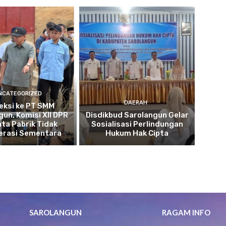
NCATEGORIZED
DAERAH
eksi ke PT SMM
gun, Komisi XII DPR
Disdikbud Sarolangun Gelar
nta Pabrik Tidak
Sosialisasi Perlindungan
erasi Sementara
Hukum Hak Cipta
SAROLANGUN
RAGAM INFO