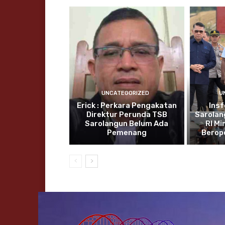
UNCATEGORIZED
U
Erick : Perkara Pengakatan
Insf
Direktur Perunda TSB
Sarolan
Sarolangun Belum Ada
RI Mi
Pemenang
Berop