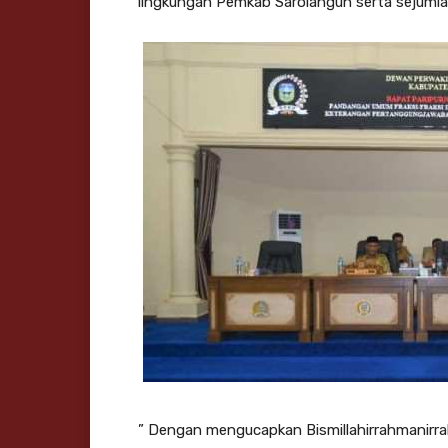
lingkungan Pemkab Sarolangun serta sejumla
” Dengan mengucapkan Bismillahirrahmanirrah