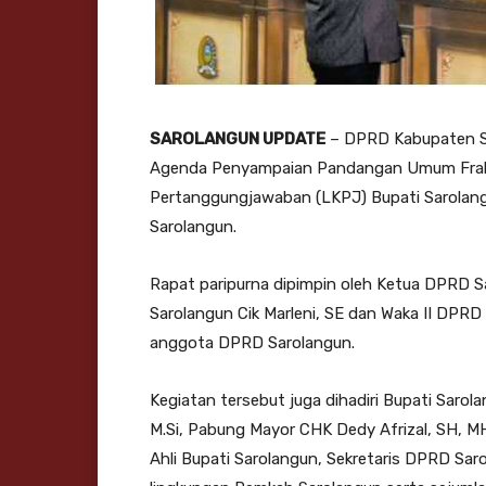
SAROLANGUN UPDATE
– DPRD Kabupaten Sa
Agenda Penyampaian Pandangan Umum Frak
Pertanggungjawaban (LKPJ) Bupati Sarolan
Sarolangun.
Rapat paripurna dipimpin oleh Ketua DPRD 
Sarolangun Cik Marleni, SE dan Waka II DPRD 
anggota DPRD Sarolangun.
Kegiatan tersebut juga dihadiri Bupati Saro
M.Si, Pabung Mayor CHK Dedy Afrizal, SH, MH,
Ahli Bupati Sarolangun, Sekretaris DPRD Sar