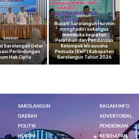
DAERAH
Bupati Sarolangun Hurmin
menghadiri sekaligus
membuka kegiatan
DAERAH
Pelatihan dan Pembinaan
d Sarolangun Gelar
Kelompok Wirausaha
isasi Perlindungan
Pemuda (KWP) Kabupaten
kum Hak Cipta
Sarolangun Tahun 2026
SAROLANGUN
RAGAM INFO
DAERAH
ADVERTORIAL
POLITIK
PENDIDIKAN
HUKUM
KESEHATAN