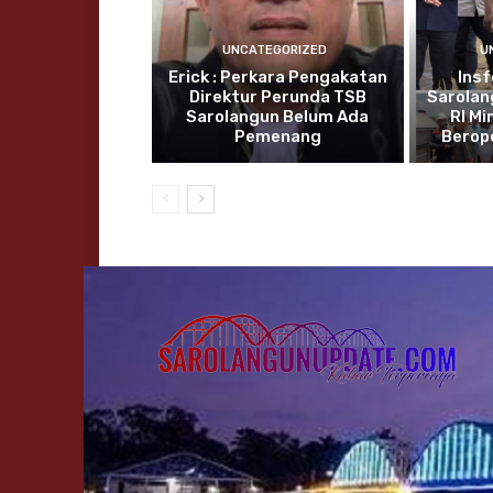
UNCATEGORIZED
U
Erick : Perkara Pengakatan
Insf
Direktur Perunda TSB
Sarolan
Sarolangun Belum Ada
RI Mi
Pemenang
Berop