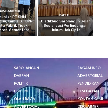
NCATEGORIZED
DAERAH
eksi ke PT SMM
gun, Komisi XII DPR
Disdikbud Sarolangun Gelar
nta Pabrik Tidak
Sosialisasi Perlindungan
erasi Sementara
Hukum Hak Cipta
SAROLANGUN
RAGAM INFO
DAERAH
ADVERTORIAL
POLITIK
PENDIDIKAN
HUKUM
KESEHATAN
OLAH RAGA
KONTAK KAMI
ADVERTORIAL
DISCLAIMER