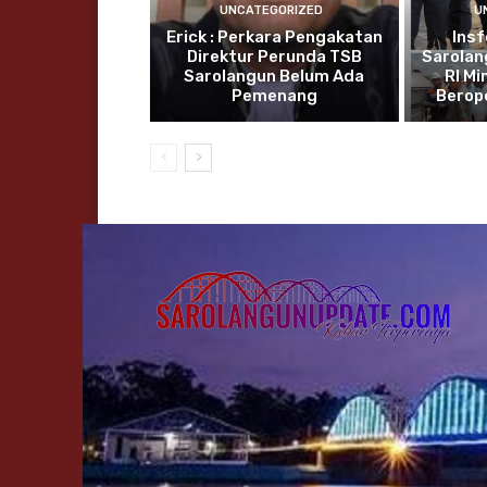
UNCATEGORIZED
U
Erick : Perkara Pengakatan
Insf
Direktur Perunda TSB
Sarolan
Sarolangun Belum Ada
RI Mi
Pemenang
Berop