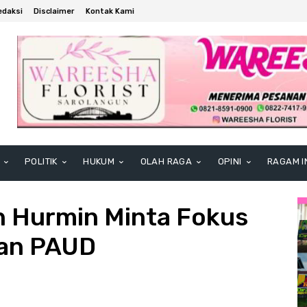
edaksi
Disclaimer
Kontak Kami
POLITIK
HUKUM
OLAH RAGA
OPINI
RAGAM I
n Hurmin Minta Fokus
nan PAUD