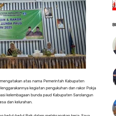
B
n mengatakan atas nama Pemerintah Kabupaten
elenggarakannya kegiatan pengukuhan dan rakor Pokja
uasi kelembagaan bunda paud Kabupaten Sarolangun
sa dan kelurahan.
g betul-betul Baik dalam melaksanakan kerja. Saya