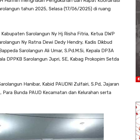
 H Hurmin menghadiri Pengukuhan dan Rapat Koordinasi
olangun tahun 2025, Selasa (17/06/2025) di ruang
 Kabupaten Sarolangun Ny Hj Risha Fitria, Ketua DWP
rolangun Ny Ratna Dewi Dedy Hendry, Kadis Dikbud
 Bappeda Sarolangun Ali Umar, S.Pd.M.Si, Kepala DP3A
ala DPPKB Sarolangun Jupri, SE, Kabag Prokopim Setda
 Sarolangun Hanibar, Kabid PAUDNI Zulfairi, S.Pd, Jajaran
n, Para Bunda PAUD Kecamatan dan Kelurahan serta