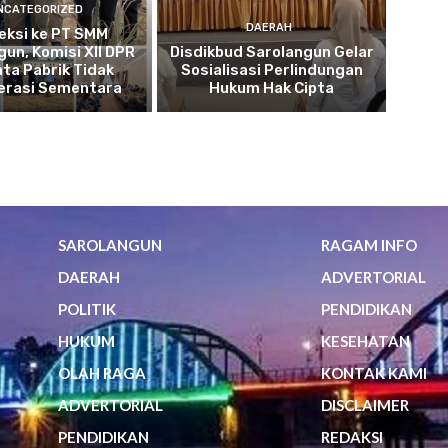
NCATEGORIZED
DAERAH
eksi ke PT SMM
gun, Komisi XII DPR
Disdikbud Sarolangun Gelar
nta Pabrik Tidak
Sosialisasi Perlindungan
erasi Sementara
Hukum Hak Cipta
SAROLANGUN
RAGAM INFO
DAERAH
ADVERTORIAL
POLITIK
PENDIDIKAN
HUKUM
KESEHATAN
OLAH RAGA
KONTAK KAMI
ADVERTORIAL
DISCLAIMER
PENDIDIKAN
REDAKSI